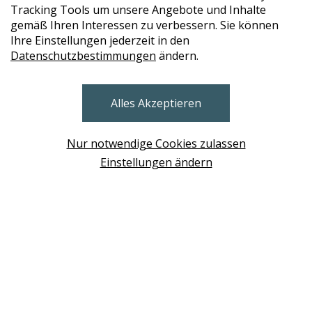
Tracking Tools um unsere Angebote und Inhalte
gemäß Ihren Interessen zu verbessern. Sie können
Ihre Einstellungen jederzeit in den
STORES
Datenschutzbestimmungen
ändern.
BRUNN AM GEBIRGE
Alles Akzeptieren
Design Base & ROLF BENZ Haus Brunn
WIEN
Nur notwendige Cookies zulassen
Design Studio Wien Taborstrasse
Einstellungen ändern
NEUDÖRFL
Design Outlet Sommerdorf Neudörfl
MÖDLING
habs*gut Tagesbar Burg Liechtenstein
SCHWECHAT