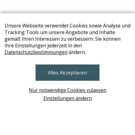
Unsere Webseite verwendet Cookies sowie Analyse und
Tracking Tools um unsere Angebote und Inhalte
gemäß Ihren Interessen zu verbessern. Sie können
Ihre Einstellungen jederzeit in den
STORES
Datenschutzbestimmungen
ändern.
BRUNN AM GEBIRGE
Alles Akzeptieren
Design Base & ROLF BENZ Haus Brunn
WIEN
Nur notwendige Cookies zulassen
Design Studio Wien Taborstrasse
Einstellungen ändern
NEUDÖRFL
Design Outlet Sommerdorf Neudörfl
MÖDLING