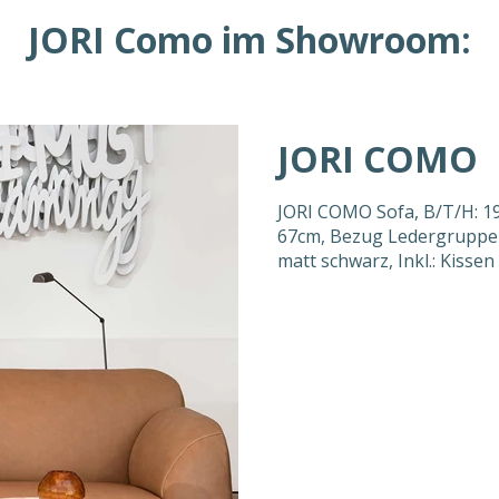
JORI Como im Showroom:
JORI COMO
JORI COMO Sofa, B/T/H: 1
67cm, Bezug Ledergruppe Lo
matt schwarz, Inkl.: Kisse