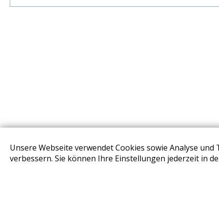
Unsere Webseite verwendet Cookies sowie Analyse und 
STORES
verbessern. Sie können Ihre Einstellungen jederzeit in d
Design Base & ROLF BENZ Haus Brunn
Design Studio Wien Taborstrasse
Design Outlet Sommerdorf Neudörfl