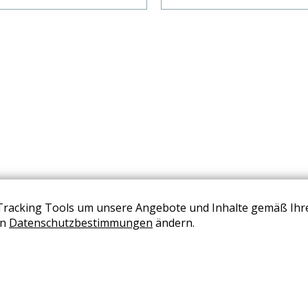
Tracking Tools um unsere Angebote und Inhalte gemäß Ihr
BERATUNG VEREINBAREN
en
Datenschutzbestimmungen
ändern.
+43 (0) 2236 2050 02
office@wohndesign-maierhofer.at