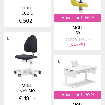
MOLL
CUBIC
Abverkauf -60 %
€ 502,-
MOLL
S9
B
statt
€ 1.003,-
jetzt 401,-
B
MOLL
MAXIMO
Abverkauf -20 %
€ 481,-
MOLL