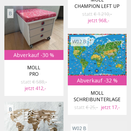
CHAMPION LEFT UP
B
statt
€ 1.210,-
jetzt 968,-
W02 B
Abverkauf -30 %
MOLL
PRO
Abverkauf -32 %
statt
€ 588,-
jetzt 412,-
MOLL
SCHREIBUNTERLAGE
statt
€ 25,-
jetzt 17,-
B
W02 B