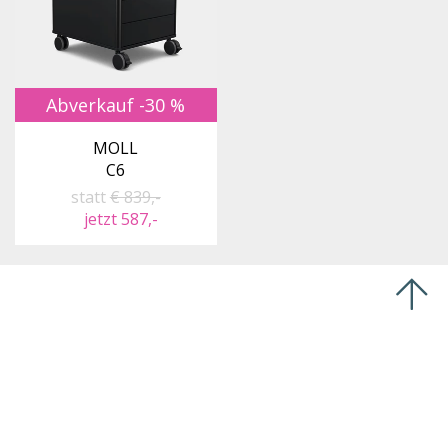
Abverkauf -30 %
MOLL
C6
statt
€ 839,-
jetzt 587,-