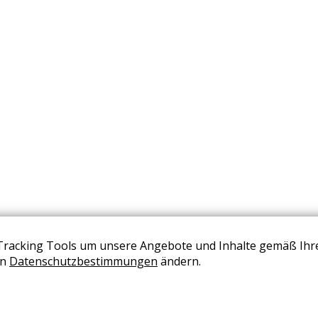
Tracking Tools um unsere Angebote und Inhalte gemäß Ihr
BERATUNG VEREINBAREN
en
Datenschutzbestimmungen
ändern.
+43 (0) 2236 2050 02
office@wohndesign-maierhofer.at