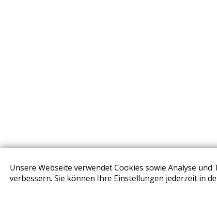
Unsere Webseite verwendet Cookies sowie Analyse und 
STORES
verbessern. Sie können Ihre Einstellungen jederzeit in d
Design Base & ROLF BENZ Haus Brunn
Design Studio Wien Taborstrasse