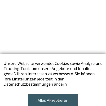
Unsere Webseite verwendet Cookies sowie Analyse und
Tracking Tools um unsere Angebote und Inhalte
gemäß Ihren Interessen zu verbessern. Sie können
Ihre Einstellungen jederzeit in den
STORES
Datenschutzbestimmungen
ändern.
BRUNN AM GEBIRGE
Alles Akzeptieren
Design Base & ROLF BENZ Haus Brunn