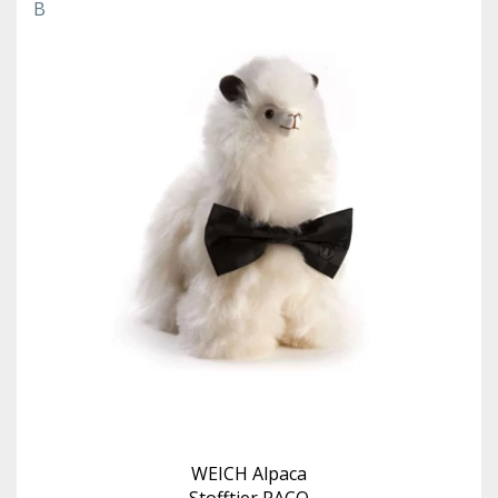
B
WEICH Alpaca
Stofftier PACO