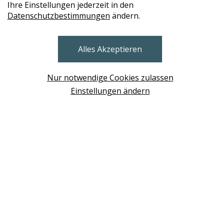
Ihre Einstellungen jederzeit in den
Datenschutzbestimmungen
ändern.
STORES
Alles Akzeptieren
BRUNN AM GEBIRGE
Design Base & ROLF BENZ Haus Brunn
Nur notwendige Cookies zulassen
WIEN
Einstellungen ändern
Design Studio Wien Taborstrasse
NEUDÖRFL
Design Outlet Sommerdorf Neudörfl
MÖDLING
habs*gut Tagesbar Burg Liechtenstein
SCHWECHAT
Fleck Sonnenschutz