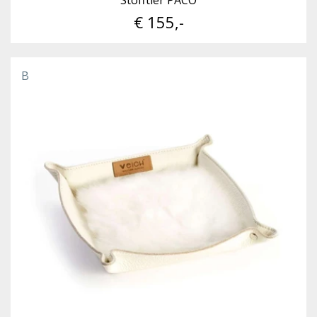
€ 155,-
B