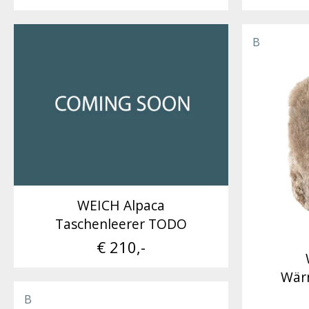
B
WEICH Alpaca
Taschenleerer TODO
€ 210,-
Wär
B