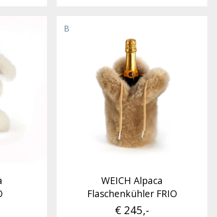
B
a
WEICH Alpaca
O
Flaschenkühler FRIO
€ 245,-