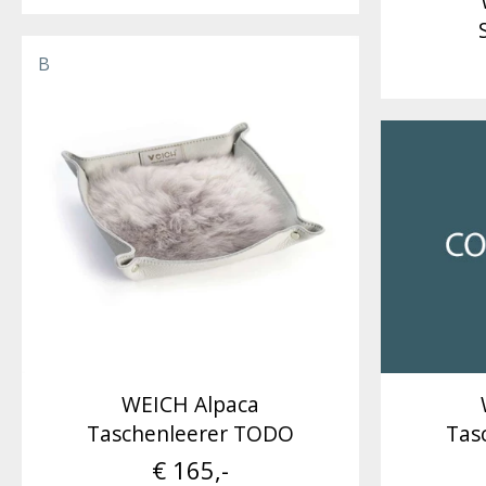
B
WEICH Alpaca
Taschenleerer TODO
Tas
€ 165,-