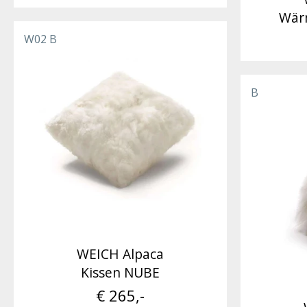
Wär
W02 B
B
WEICH Alpaca
Kissen NUBE
€ 265,-