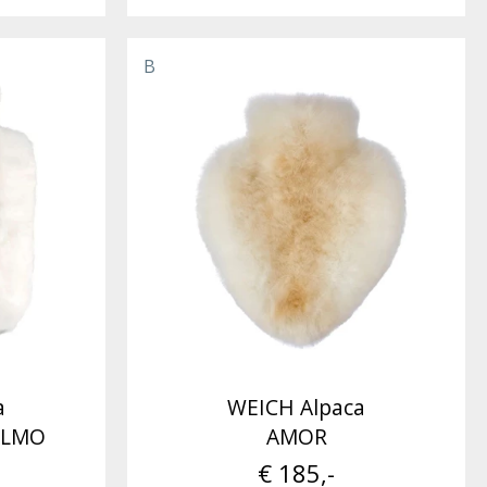
B
a
WEICH Alpaca
ALMO
AMOR
€ 185,-