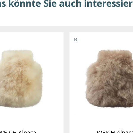
s könnte Sie auch interessie
B
WEICH Alpaca
WEICH Alpac