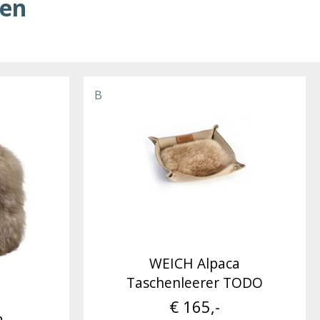
ren
B
WEICH Alpaca
Taschenleerer TODO
€ 165,-
a