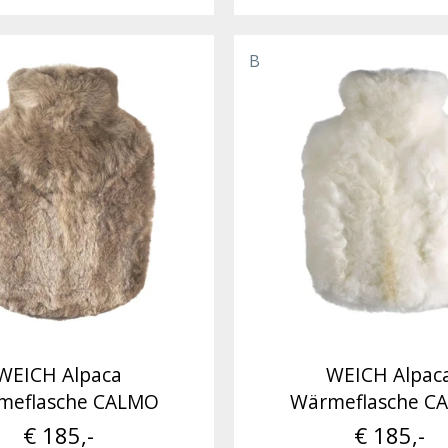
B
WEICH Alpaca
WEICH Alpac
meflasche CALMO
Wärmeflasche C
€ 185,-
€ 185,-