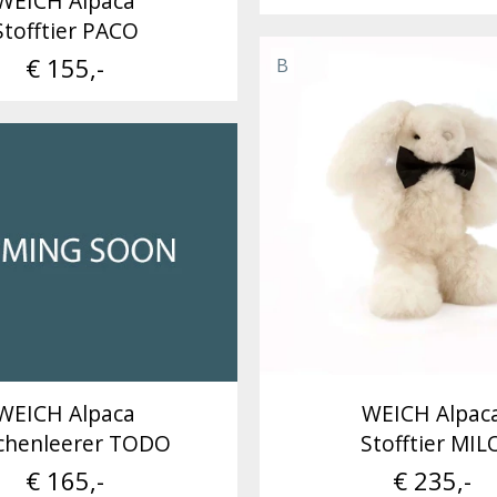
WEICH Alpaca
Stofftier PACO
€ 155,-
B
WEICH Alpaca
WEICH Alpac
chenleerer TODO
Stofftier MIL
€ 165,-
€ 235,-