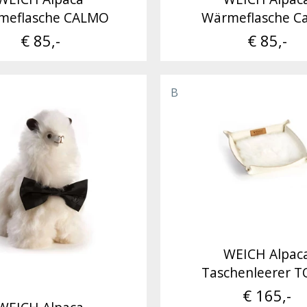
meflasche CALMO
Wärmeflasche C
€ 85,-
€ 85,-
B
WEICH Alpac
Taschenleerer 
€ 165,-