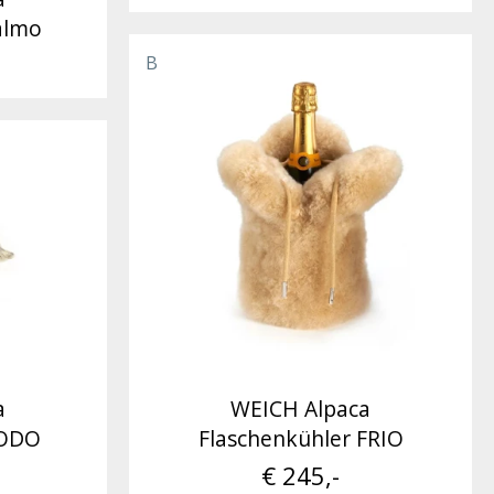
almo
B
a
WEICH Alpaca
TODO
Flaschenkühler FRIO
€ 245,-