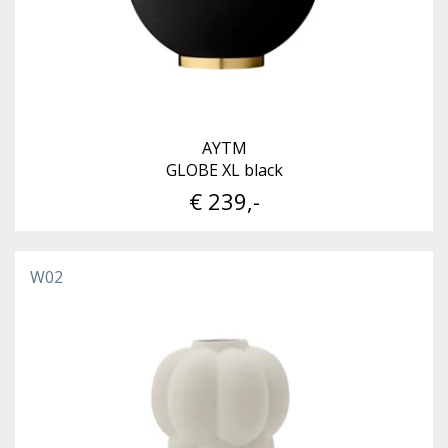
AYTM
GLOBE XL black
€ 239,-
W02