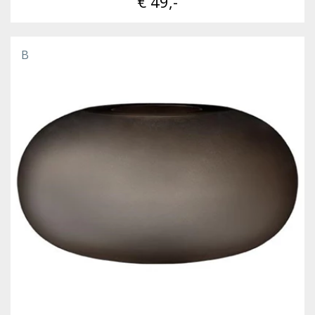
€ 49,-
B