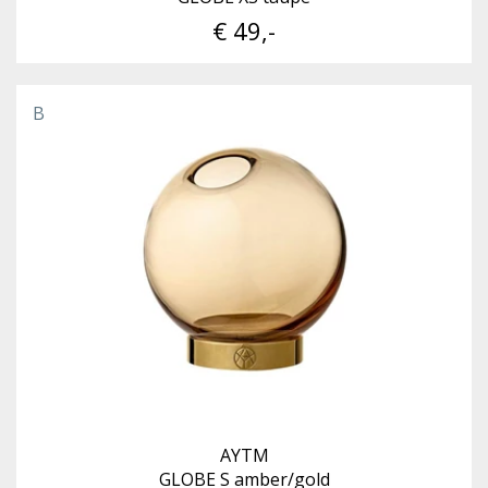
€ 49,-
B
AYTM
GLOBE S amber/gold