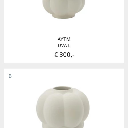
AYTM
UVA L
€ 300,-
B