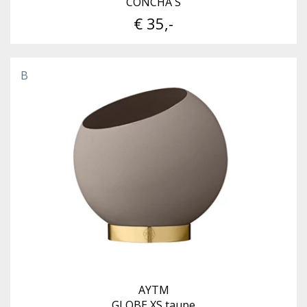
CONCHA S
€ 35,-
B
AYTM
GLOBE XS taupe