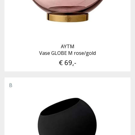
AYTM
Vase GLOBE M rose/gold
€ 69,-
B