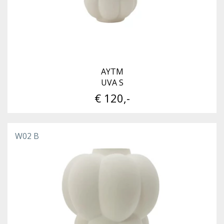
AYTM
UVA S
€ 120,-
W02 B