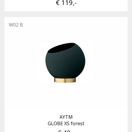
€ 119,-
W02 B
AYTM
GLOBE XS forest