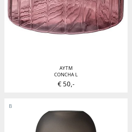
AYTM
CONCHA L
€ 50,-
B