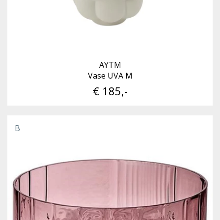
AYTM
Vase UVA M
€ 185,-
B