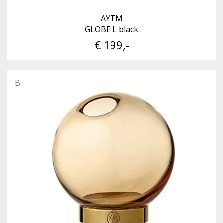
AYTM
GLOBE L black
€ 199,-
B