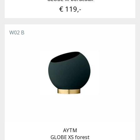
€ 119,-
W02 B
AYTM
GLOBE XS forest