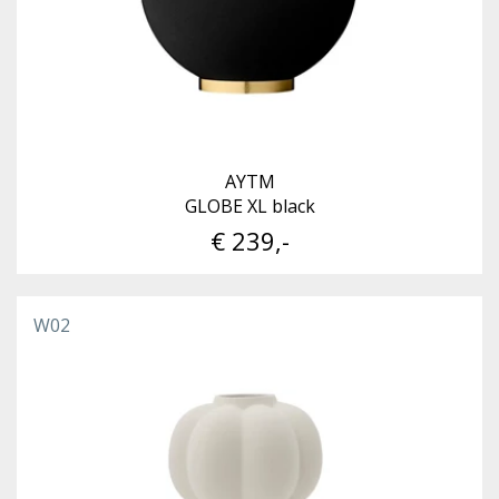
AYTM
GLOBE XL black
€ 239,-
W02