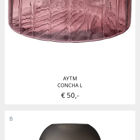
AYTM
CONCHA L
€ 50,-
B