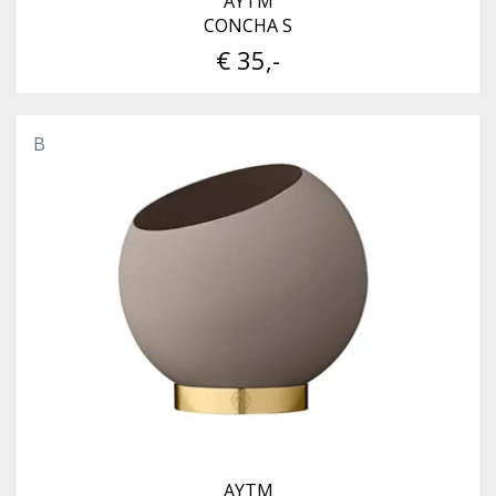
AYTM
CONCHA S
€ 35,-
B
AYTM