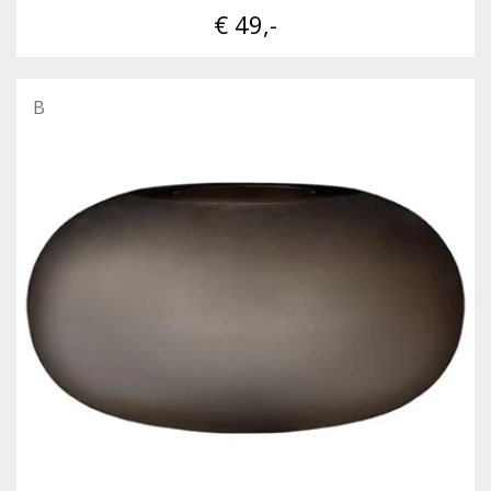
€ 49,-
B