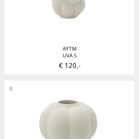
AYTM
UVA S
€ 120,-
B