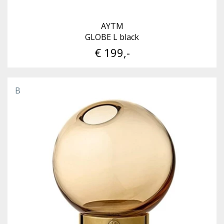
AYTM
GLOBE L black
€ 199,-
B