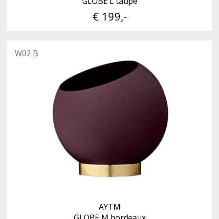
GLOBE L taupe
€ 199,-
W02 B
AYTM
GLOBE M bordeaux