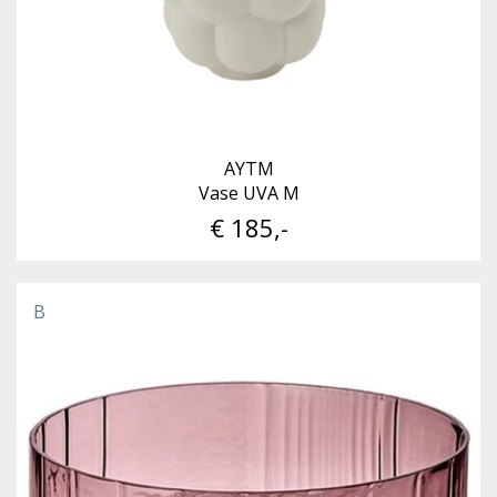
AYTM
Vase UVA M
€ 185,-
B