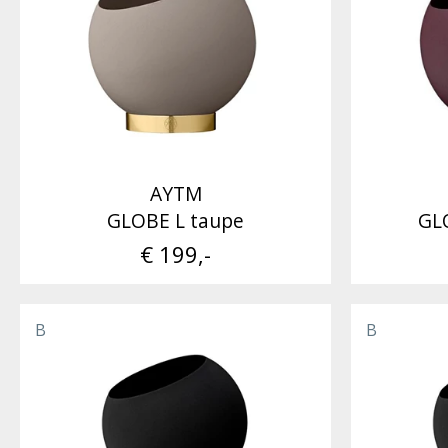
AYTM
GLOBE L taupe
GL
€ 199,-
B
B