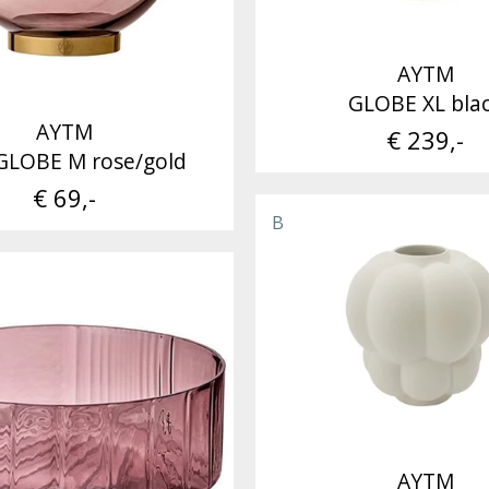
AYTM
GLOBE XL bla
AYTM
€ 239,-
GLOBE M rose/gold
€ 69,-
B
AYTM