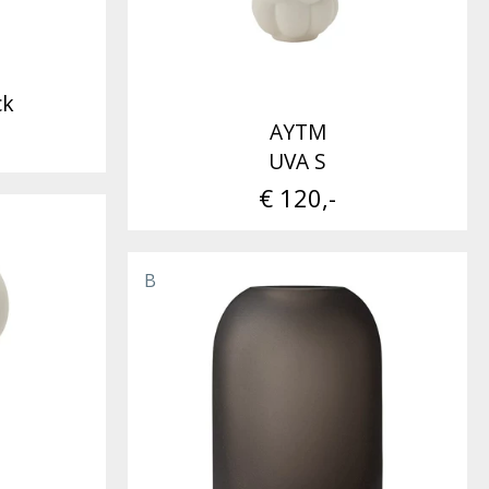
ck
AYTM
UVA S
€ 120,-
B