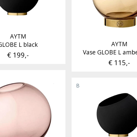
AYTM
AYTM
GLOBE L black
Vase GLOBE L ambe
€ 199,-
€ 115,-
B