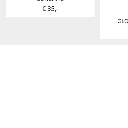
€ 35,-
GLO