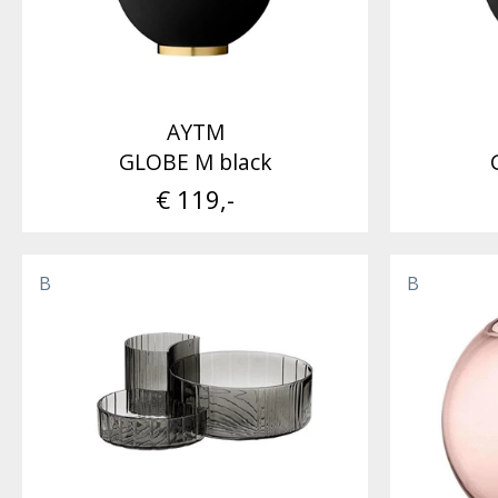
AYTM
GLOBE M black
€ 119,-
B
B