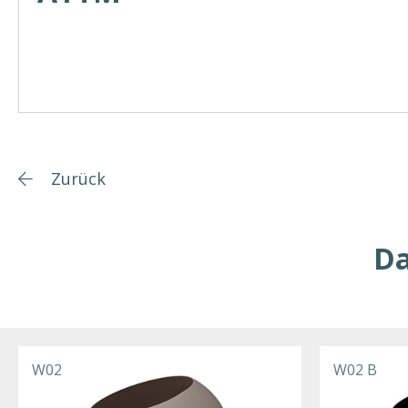
Zurück
Da
W02
W02 B