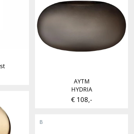
st
AYTM
HYDRIA
€ 108,-
B