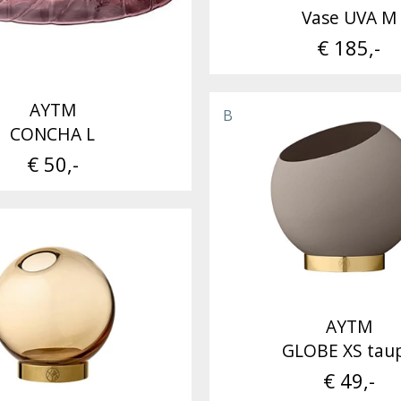
Vase UVA M
€ 185,-
AYTM
B
CONCHA L
€ 50,-
AYTM
GLOBE XS tau
€ 49,-