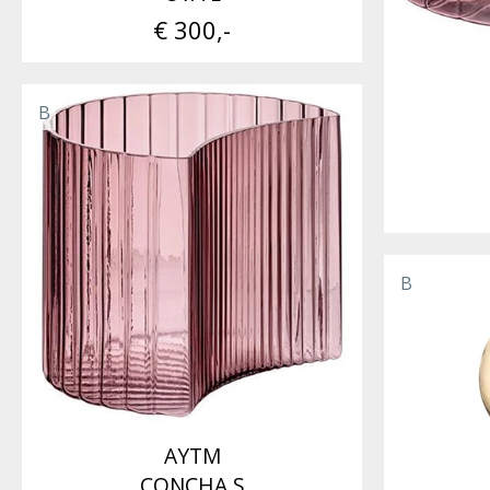
€ 300,-
B
B
AYTM
CONCHA S