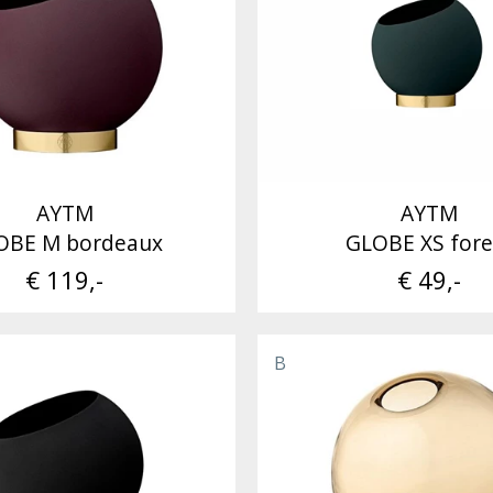
AYTM
AYTM
OBE M bordeaux
GLOBE XS fore
€ 119,-
€ 49,-
B