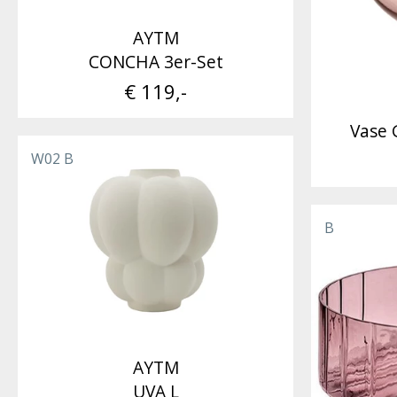
AYTM
CONCHA 3er-Set
€ 119,-
Vase 
W02 B
B
AYTM
UVA L