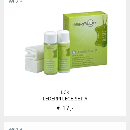
W02 B
LCK
LEDERPFLEGE-SET A
€ 17,-
W02 B