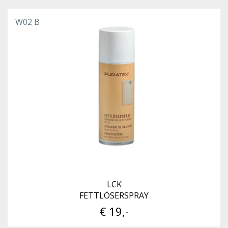
W02 B
LCK
FETTLÖSERSPRAY
€ 19,-