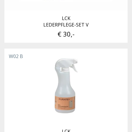
LCK
LEDERPFLEGE-SET V
€ 30,-
W02 B
LCK