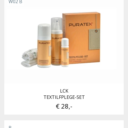
W02 B
LCK
TEXTILFPLEGE-SET
€ 28,-
B