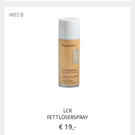
W02 B
LCK
FETTLÖSERSPRAY
€ 19,-