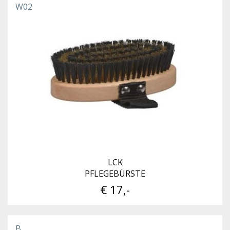
W02
LCK
PFLEGEBÜRSTE
€ 17,-
B