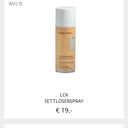
W02 B
LCK
FETTLÖSERSPRAY
€ 19,-