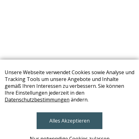
Unsere Webseite verwendet Cookies sowie Analyse und
Tracking Tools um unsere Angebote und Inhalte
gemäß Ihren Interessen zu verbessern. Sie können
Ihre Einstellungen jederzeit in den
STORES
Datenschutzbestimmungen
ändern.
BRUNN AM GEBIRGE
Alles Akzeptieren
Design Base & ROLF BENZ Haus Brunn
WIEN
Nur notwendige Cookies zulassen