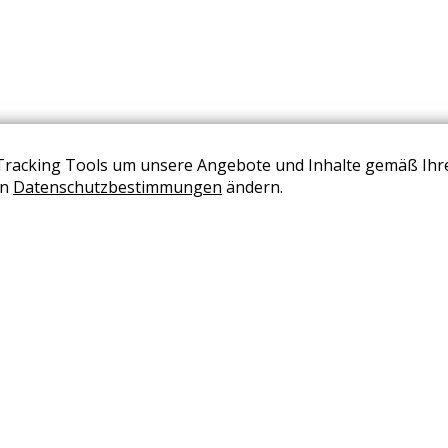
Tracking Tools um unsere Angebote und Inhalte gemäß Ihr
BERATUNG VEREINBAREN
en
Datenschutzbestimmungen
ändern.
+43 (0) 2236 2050 02
office@wohndesign-maierhofer.at
AGB
Impressum
Datenschutzseite
Karriere