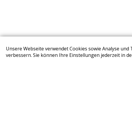
Unsere Webseite verwendet Cookies sowie Analyse und 
STORES
verbessern. Sie können Ihre Einstellungen jederzeit in d
Design Base & ROLF BENZ Haus Brunn
Design Studio Wien Taborstrasse
Design Outlet Sommerdorf Neudörfl
habs*gut Tagesbar Burg Liechtenstein
Fleck Sonnenschutz