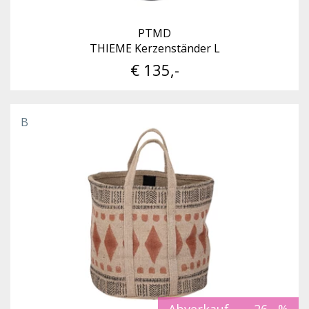
PTMD
THIEME Kerzenständer L
€ 135,-
B
Abverkauf
-26