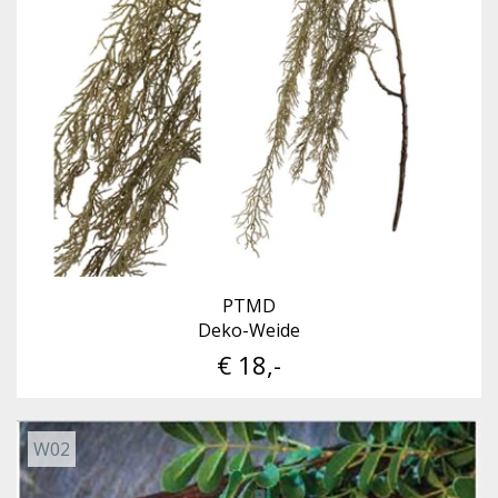
PTMD
Deko-Weide
€ 18,-
W02