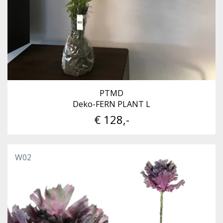
PTMD
Deko-FERN PLANT L
€ 128,-
W02