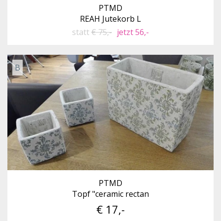
PTMD
REAH Jutekorb L
statt
€ 75,-
jetzt 56,-
B
PTMD
Topf "ceramic rectan
€ 17,-