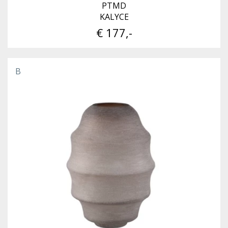
PTMD
KALYCE
€ 177,-
B