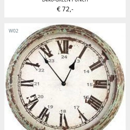
€ 72,-
W02