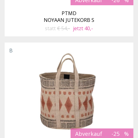
PTMD
NOYAAN JUTEKORB S
statt
€ 54,-
jetzt 40,-
B
Abverkauf
-25