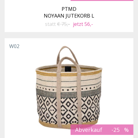
PTMD
NOYAAN JUTEKORB L
statt
€ 75,-
jetzt 56,-
W02
Abverkauf
-25