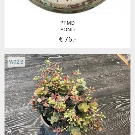
PTMD
BOND
€ 76,-
W02 B