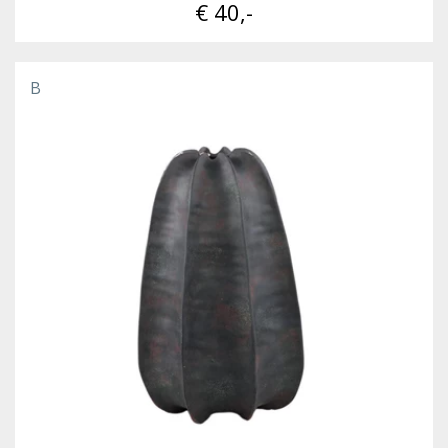
€ 40,-
B