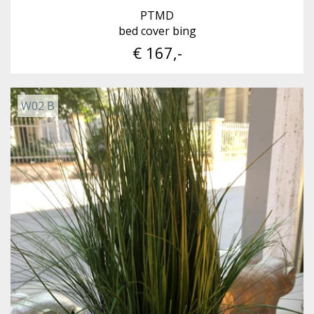
PTMD
bed cover bing
€ 167,-
W02 B