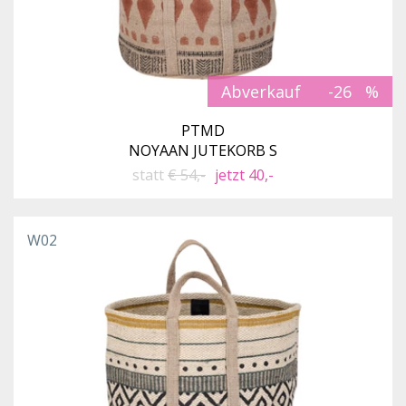
Abverkauf
-26
PTMD
NOYAAN JUTEKORB S
statt
€ 54,-
jetzt 40,-
W02