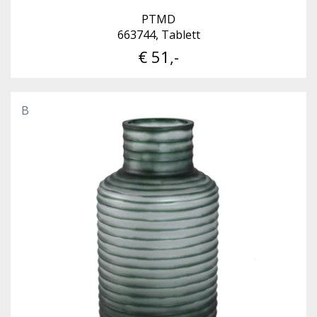
PTMD
663744, Tablett
€ 51,-
B