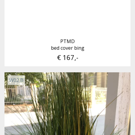
PTMD
bed cover bing
€ 167,-
W02 B