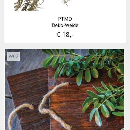
PTMD
Deko-Weide
€ 18,-
W02