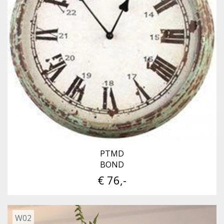
PTMD
BOND
€ 76,-
W02