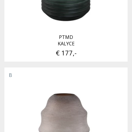
PTMD
KALYCE
€ 177,-
B