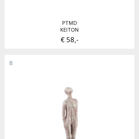
PTMD
KEITON
€ 58,-
B