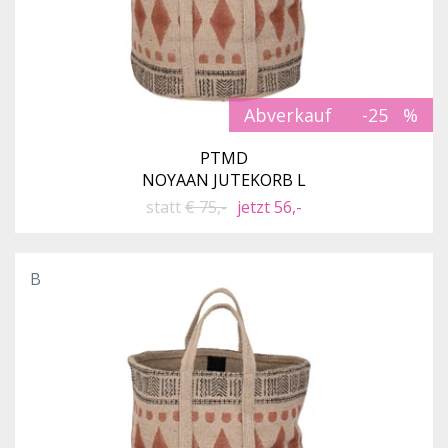
Abverkauf
-25
PTMD
NOYAAN JUTEKORB L
statt
€ 75,-
jetzt 56,-
B