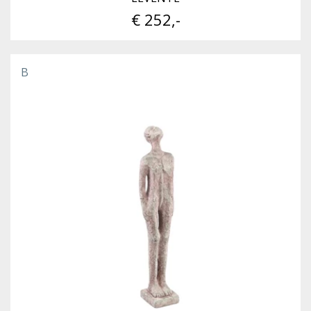
€ 252,-
B