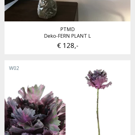
PTMD
Deko-FERN PLANT L
€ 128,-
W02