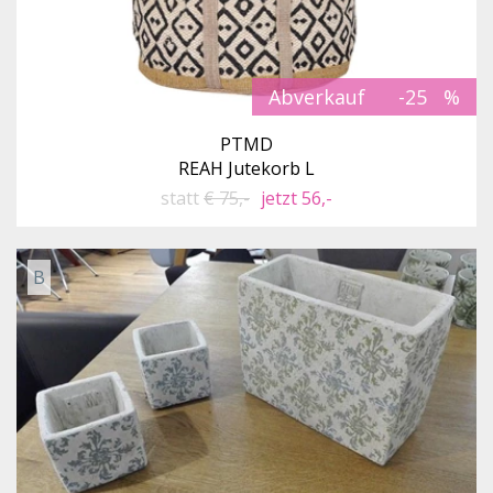
Abverkauf
-25
PTMD
REAH Jutekorb L
statt
€ 75,-
jetzt 56,-
B