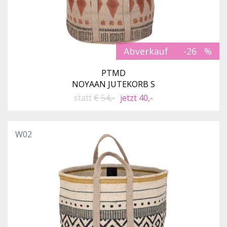
Abverkauf
-26
PTMD
NOYAAN JUTEKORB S
statt
€ 54,-
jetzt 40,-
W02