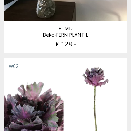
PTMD
Deko-FERN PLANT L
€ 128,-
W02