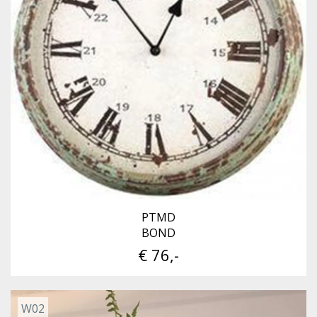
PTMD
BOND
€ 76,-
W02