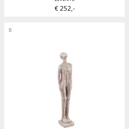
€ 252,-
B