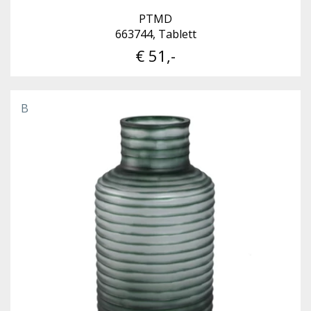
PTMD
663744, Tablett
€ 51,-
B