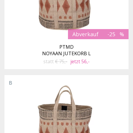
Abverkauf
-25
PTMD
NOYAAN JUTEKORB L
statt
€ 75,-
jetzt 56,-
B