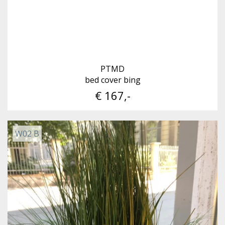
PTMD
bed cover bing
€ 167,-
W02 B