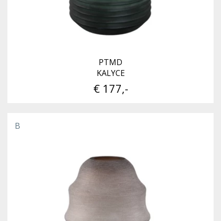
PTMD
KALYCE
€ 177,-
B