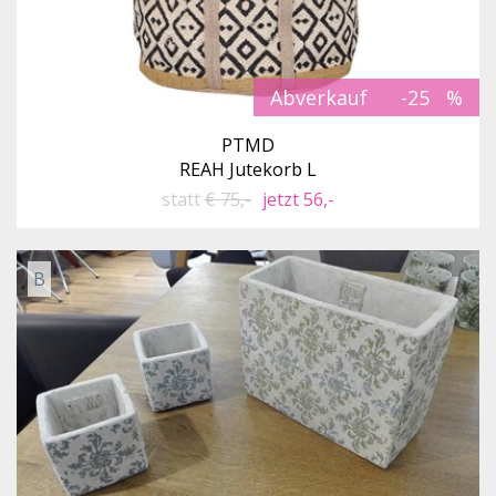
Abverkauf
-25
PTMD
REAH Jutekorb L
statt
€ 75,-
jetzt 56,-
B