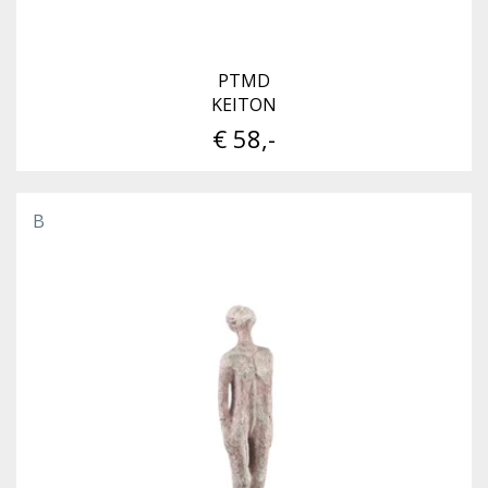
PTMD
KEITON
€ 58,-
B