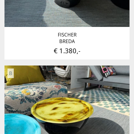
FISCHER
BREDA
€ 1.380,-
B