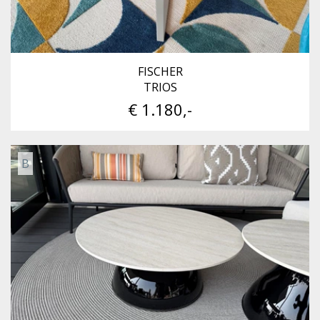
FISCHER
TRIOS
€ 1.180,-
B