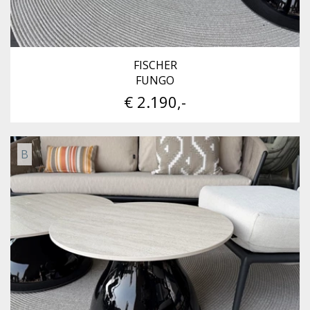
FISCHER
FUNGO
€ 2.190,-
B