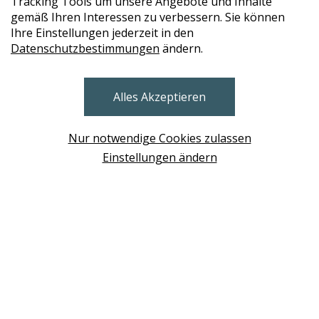
Tracking Tools um unsere Angebote und Inhalte
gemäß Ihren Interessen zu verbessern. Sie können
Ihre Einstellungen jederzeit in den
Datenschutzbestimmungen
ändern.
STORES
Alles Akzeptieren
BRUNN AM GEBIRGE
Design Base & ROLF BENZ Haus Brunn
Nur notwendige Cookies zulassen
WIEN
Einstellungen ändern
Design Studio Wien Taborstrasse
NEUDÖRFL
Design Outlet Sommerdorf Neudörfl
MÖDLING
habs*gut Tagesbar Burg Liechtenstein
SCHWECHAT