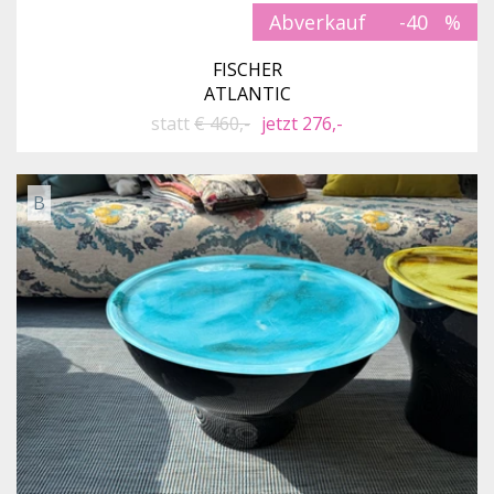
Abverkauf
-40
FISCHER
ATLANTIC
statt
€ 460,-
jetzt 276,-
B