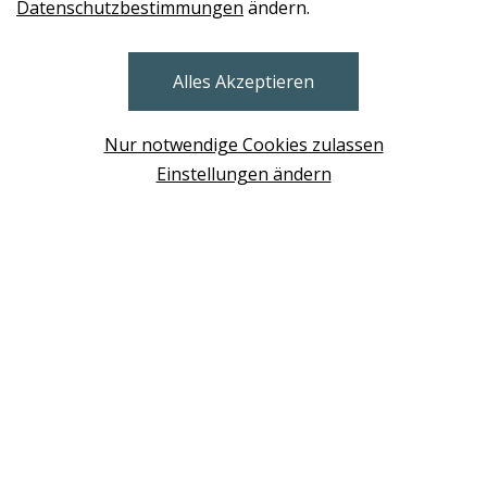
Datenschutzbestimmungen
ändern.
STORES
Alles Akzeptieren
BRUNN AM GEBIRGE
Design Base & ROLF BENZ Haus Brunn
Nur notwendige Cookies zulassen
WIEN
Einstellungen ändern
Design Studio Wien Taborstrasse
NEUDÖRFL
Design Outlet Sommerdorf Neudörfl
MÖDLING
habs*gut Tagesbar Burg Liechtenstein
SCHWECHAT
Fleck Sonnenschutz