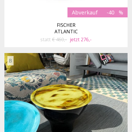
Abverkauf
-40
FISCHER
ATLANTIC
statt
€ 460,-
jetzt 276,-
B