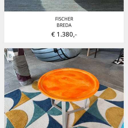
FISCHER
BREDA
€ 1.380,-
B