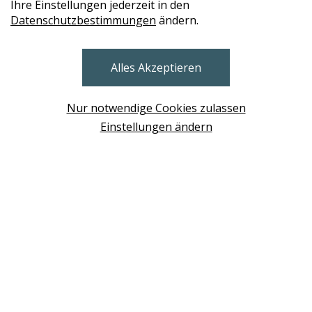
Ihre Einstellungen jederzeit in den
Datenschutzbestimmungen
ändern.
STORES
Alles Akzeptieren
BRUNN AM GEBIRGE
Design Base & ROLF BENZ Haus Brunn
Nur notwendige Cookies zulassen
WIEN
Einstellungen ändern
Design Studio Wien Taborstrasse
NEUDÖRFL
Design Outlet Sommerdorf Neudörfl
MÖDLING
habs*gut Tagesbar Burg Liechtenstein
SCHWECHAT
Fleck Sonnenschutz