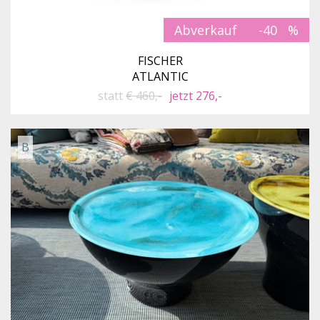
Abverkauf
-40
FISCHER
ATLANTIC
statt
€ 460,-
jetzt 276,-
B