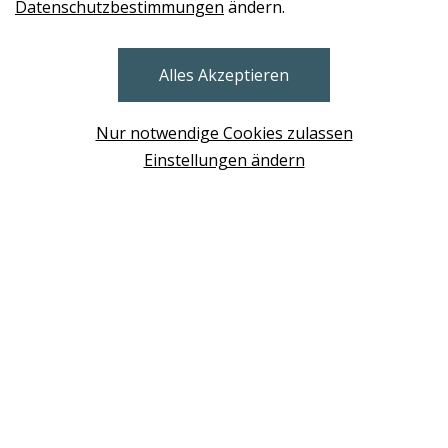
Datenschutzbestimmungen
ändern.
STORES
Alles Akzeptieren
BRUNN AM GEBIRGE
Design Base & ROLF BENZ Haus Brunn
Nur notwendige Cookies zulassen
WIEN
Einstellungen ändern
Design Studio Wien Taborstrasse
NEUDÖRFL
Design Outlet Sommerdorf Neudörfl
MÖDLING
habs*gut Tagesbar Burg Liechtenstein
SCHWECHAT
Fleck Sonnenschutz