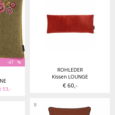
-47
ROHLEDER
Kissen LOUNGE
INE
€ 60,-
t 53,-
B