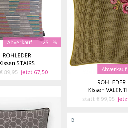
Abverkauf
-25
ROHLEDER
Kissen STAIRS
Abverkauf
€ 89,95
jetzt 67,50
ROHLEDER
Kissen VALENT
statt
€ 99,95
jetz
B