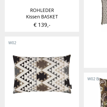
ROHLEDER
Kissen BASKET
€ 139,-
W02
W02 B