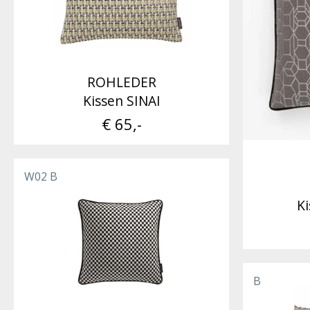
ROHLEDER
Kissen SINAI
€ 65,-
W02 B
K
B