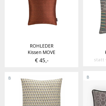
ROHLEDER
Kissen MOVE
€ 45,-
statt
B
B