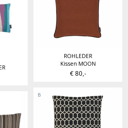
ROHLEDER
Kissen MOON
ER
€ 80,-
B