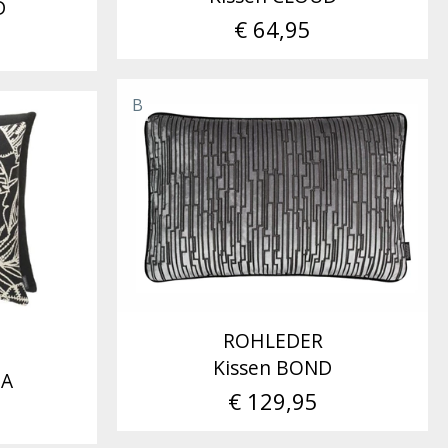
D
€ 64,95
B
ROHLEDER
Kissen BOND
NA
€ 129,95