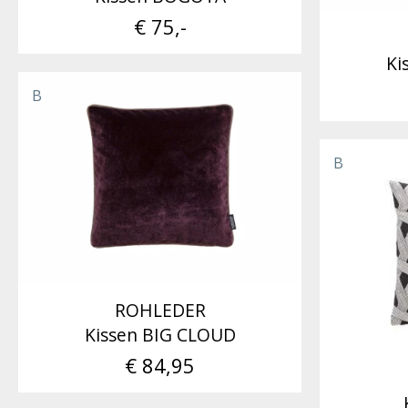
€ 75,-
Ki
B
B
ROHLEDER
Kissen BIG CLOUD
€ 84,95