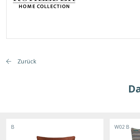
Zurück
Da
B
W02 B