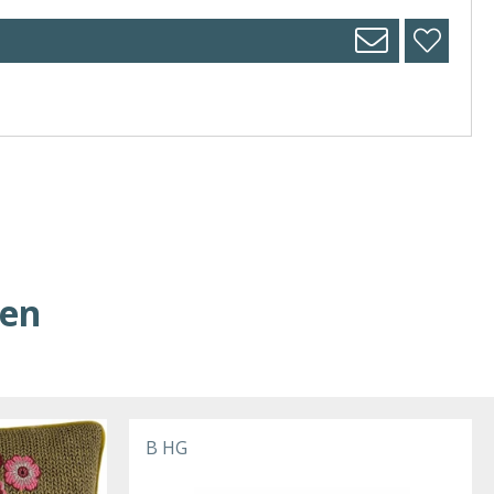
ren
B HG