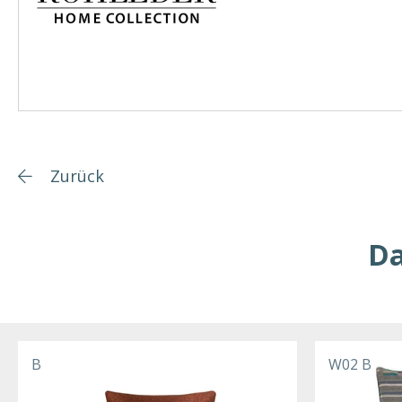
Zurück
Da
B
W02 B