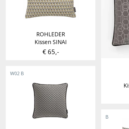
ROHLEDER
Kissen SINAI
€ 65,-
W02 B
K
B