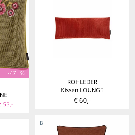
-47
ROHLEDER
Kissen LOUNGE
INE
€ 60,-
t 53,-
B