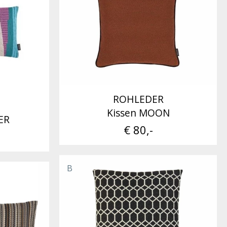
ROHLEDER
Kissen MOON
ER
€ 80,-
B