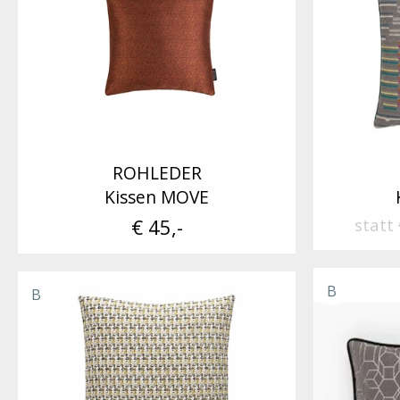
ROHLEDER
Kissen MOVE
€ 45,-
statt
B
B