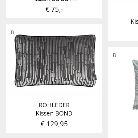
€ 75,-
Ki
B
B
ROHLEDER
Kissen BOND
€ 129,95