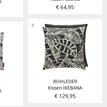
D
€ 64,95
B
ROHLEDER
Kissen IKEBANA
O
€ 129,95