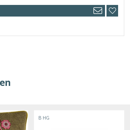
ren
B HG