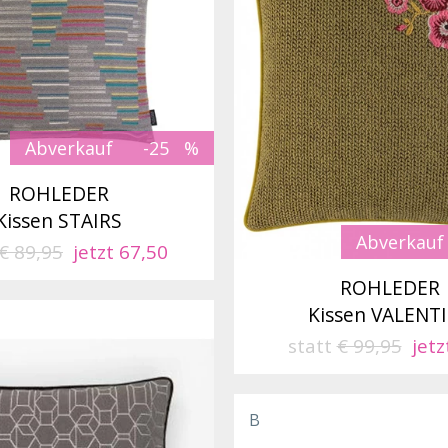
Abverkauf
-25
ROHLEDER
Kissen STAIRS
Abverkauf
€ 89,95
jetzt 67,50
ROHLEDER
Kissen VALENT
statt
€ 99,95
jetz
B