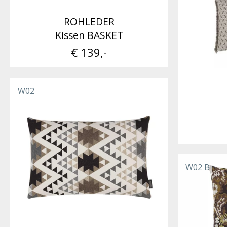
ROHLEDER
Kissen BASKET
€ 139,-
W02
W02 B