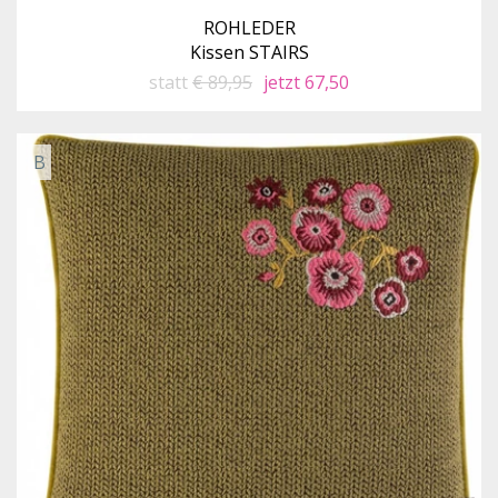
ROHLEDER
Kissen STAIRS
statt
€ 89,95
jetzt 67,50
B