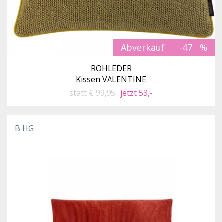
Abverkauf
-47
ROHLEDER
Kissen VALENTINE
statt
€ 99,95
jetzt 53,-
B HG