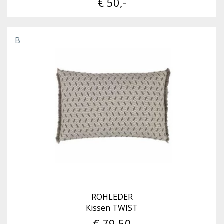
€ 50,-
B
ROHLEDER
Kissen TWIST
€ 79,50