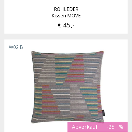
ROHLEDER
Kissen MOVE
€ 45,-
W02 B
Abverkauf
-25