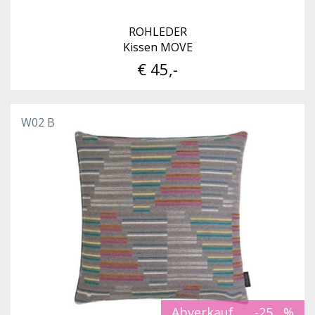
ROHLEDER
Kissen MOVE
€ 45,-
W02 B
Abverkauf
-25