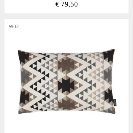
€ 79,50
W02