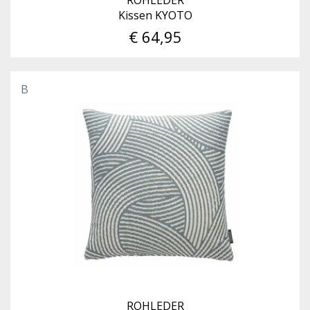
Kissen KYOTO
€ 64,95
B
ROHLEDER