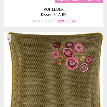
ROHLEDER
Kissen STAIRS
statt
€ 89,95
jetzt 67,50
B