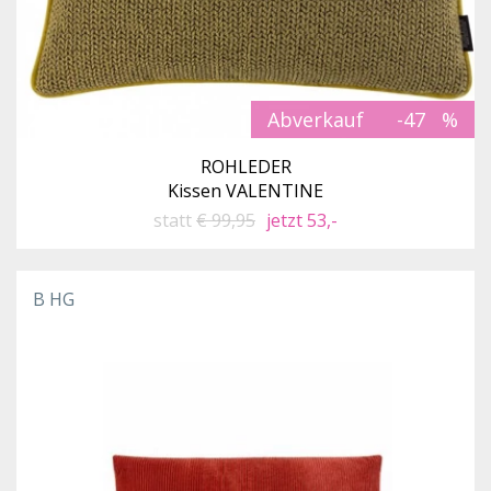
Abverkauf
-47
ROHLEDER
Kissen VALENTINE
statt
€ 99,95
jetzt 53,-
B HG