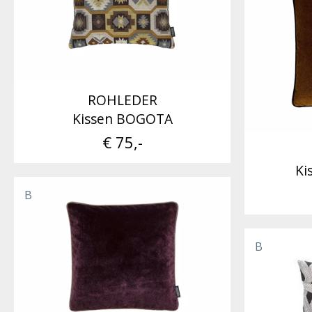
ROHLEDER
Kissen BOGOTA
€ 75,-
Ki
B
B