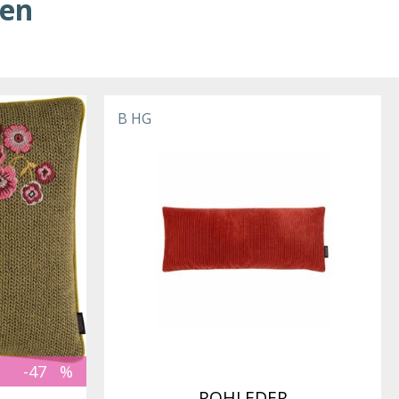
ren
B HG
-47
ROHLEDER