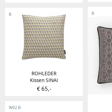
B
B
ROHLEDER
Kissen SINAI
€ 65,-
W02 B