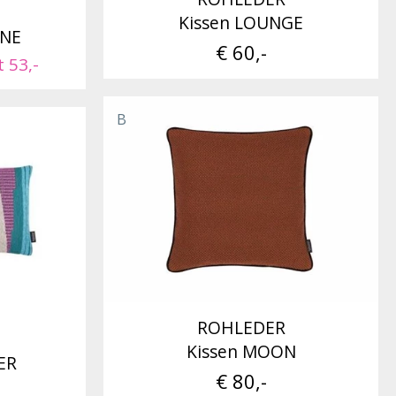
Kissen LOUNGE
INE
€ 60,-
t 53,-
B
ROHLEDER
Kissen MOON
ER
€ 80,-