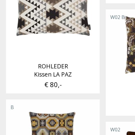
W02 B
ROHLEDER
Kissen LA PAZ
€ 80,-
B
W02