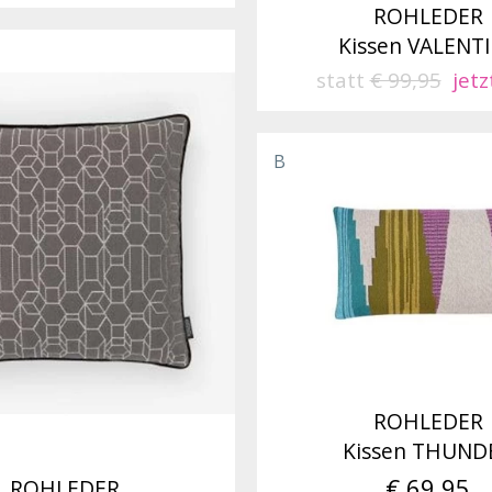
ROHLEDER
Kissen VALENT
statt
€ 99,95
jetz
B
ROHLEDER
Kissen THUND
€ 69,95
ROHLEDER