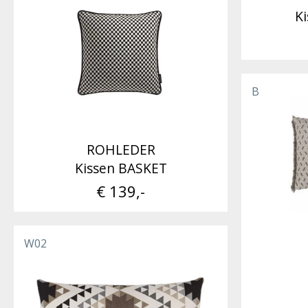
K
B
ROHLEDER
Kissen BASKET
€ 139,-
W02