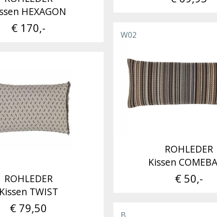
issen HEXAGON
€ 170,-
W02
ROHLEDER
Kissen COMEB
€ 50,-
ROHLEDER
Kissen TWIST
€ 79,50
B