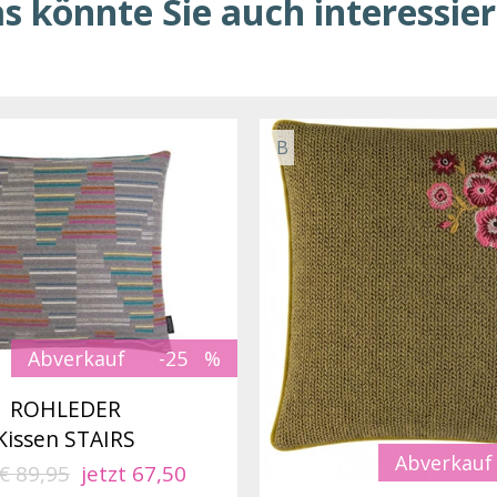
s könnte Sie auch interessie
B
Abverkauf
-25
ROHLEDER
Kissen STAIRS
Abverkauf
€ 89,95
jetzt 67,50