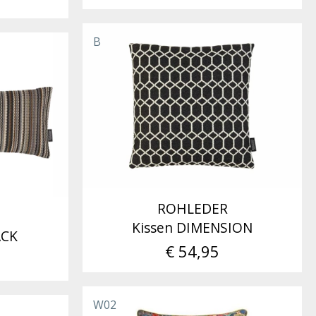
B
ROHLEDER
Kissen DIMENSION
ACK
€ 54,95
W02