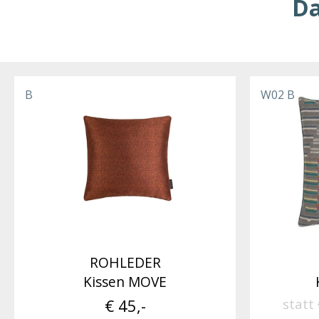
Da
B
W02 B
ROHLEDER
Kissen MOVE
€ 45,-
statt